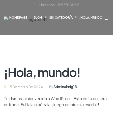
Llámanos: +591 77000817
HOME PAGE
BLOG
SIN CATEGORÍA
¡HOLA, MUNDO!
¡Hola, mundo!
Adminalmig13
15 De Marzo De 2024
By
Te damos la bienvenida a WordPress. Esta es tu primera
entrada. Edítala o bórrala, ¡luego empieza a escribir!