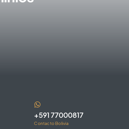
+591 77000817
Contacto Bolivia
e