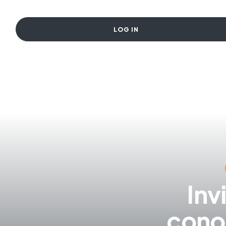
LOG IN
Inv
cono