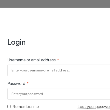
Login
Username or email address
*
Password
*
Remember me
Lost your passwo