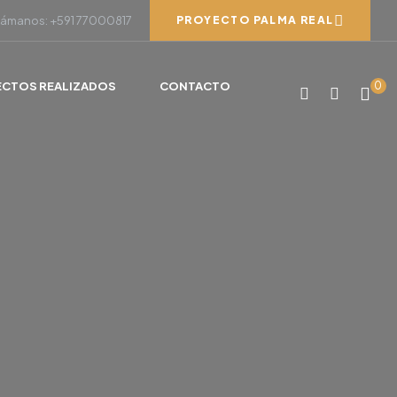
lámanos: +591 77000817
PROYECTO PALMA REAL
ECTOS REALIZADOS
CONTACTO
0