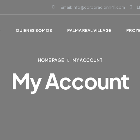
Email: info@corporacionh41.com
L
O
QUIENES SOMOS
PALMA REAL VILLAGE
PROY
HOME PAGE
MY ACCOUNT
My Account