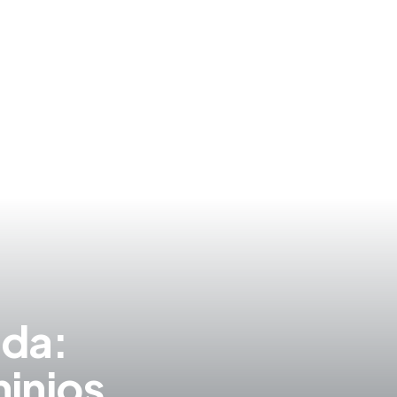
S
ida:
inios